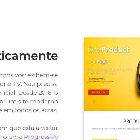
ticamente
sponsivos: exibem-se
or e TV. Não precisa
ncial! Desde 2016, o
op; um site moderno
 em todos os ecrãs!
om que está a visitar
como uma
Progressive