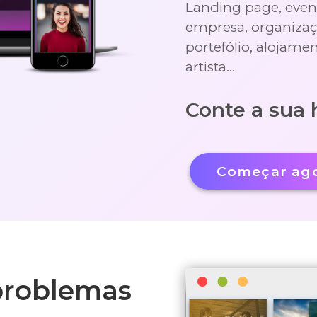
Landing page, event
empresa, organizaçã
portefólio, alojamen
artista…
Conte a sua 
Começar ag
problemas