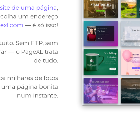
site de uma página
,
escolha um endereço
gexl.com
— é só isso!
atuito. Sem FTP, sem
rar — o PageXL trata
de tudo.
ce milhares de fotos
r uma página bonita
num instante.